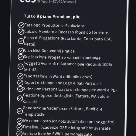
/anno (~€
7,42
/mese)
Tutto il piano Premium, più:
Catalogo Produttori in Evoluzione
Calcolo Mandato all'Incasso (bonifico fornitore)
Piano di Erogazione (Rata Lorda, Contributo GSE,
Netta)
Checklist Documenti Pratica
Duplicazione Progetti e varianti istantanee
Soggetti Avanzati e Automazione Requisiti 100%
(Art. 48)
Esportazione in Word editabile (.docx)
Report e Stampe con Logo e Dati Personali
Selezione Personalizzata di Stampa per Word e PDF
Gestione Spese Dettagliata (Fatture, IVA auto e
causali)
Generazione Vademecum Fatture, Bonifici e
Tempistiche
IVA come costo (calcolo automatico per soggetto)
Timeline, Scadenze GSE e Infografiche avanzate
Archivio Banche SWIFT personalizzato