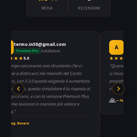
MEDIA
RECENSIONI
termo.in58@gmail.com
ammin
T
A
Installatore
Premium Plus
Premi
★★★★★
★★★★★
5
.0
5
“
Da tempo cercavamo uno strumento che ci
“
Quando profe
aiutasse a districarci nei meandri del Conto
si incontrano s
Termico, con il 3.0 questa esigenza è aumentata
progetti, risul
notevolmente, questo simulatore è la risposta ai
è intuitiva e d
nostri problemi, e con la versione Premium Plus
🙏
— Ing. Rove
possiamo lavorare in maniera più veloce e
precisa.
”
❤️
— Ing. Rovere